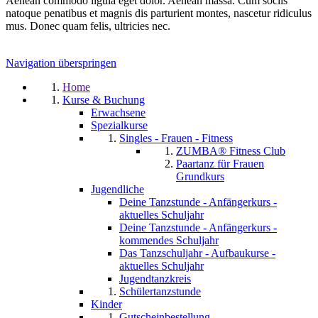
Aenean commodo ligula eget dolor. Aenean massa. Cum sociis
natoque penatibus et magnis dis parturient montes, nascetur ridiculus
mus. Donec quam felis, ultricies nec.
Navigation überspringen
Home
Kurse & Buchung
Erwachsene
Spezialkurse
Singles - Frauen - Fitness
ZUMBA® Fitness Club
Paartanz für Frauen
Grundkurs
Jugendliche
Deine Tanzstunde - Anfängerkurs -
aktuelles Schuljahr
Deine Tanzstunde - Anfängerkurs -
kommendes Schuljahr
Das Tanzschuljahr - Aufbaukurse -
aktuelles Schuljahr
Jugendtanzkreis
Schülertanzstunde
Kinder
Gutscheinbestellung