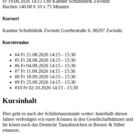
Fr
19.06.2026
14:15 Uhr
Kantine Schuhfabrik Zwönitz
Buchen
140.00 €
10 x 75 Minuten
Kursort
Kantine Schuhfabrik Zwönitz Goethestraße 6, 08297 Zwönitz
Kurstermine
#4
Fr
21.08.2026
14:15 - 15:30
#5
Fr
28.08.2026
14:15 - 15:30
#6
Fr
04.09.2026
14:15 - 15:30
#7
Fr
11.09.2026
14:15 - 15:30
#8
Fr
18.09.2026
14:15 - 15:30
#9
Fr
25.09.2026
14:15 - 15:30
#10
Fr
02.10.2026
14:15 - 15:30
Kursinhalt
Hier geht es nach der Schülertanzstunde weiter: Innerhalb diesen
Jahres verfestigen wir eurer Können in den Gesellschaftstänzen und
ihr könnt euch das Deutsche Tanzabzeichen in Bronze & Silber
ertanzen.