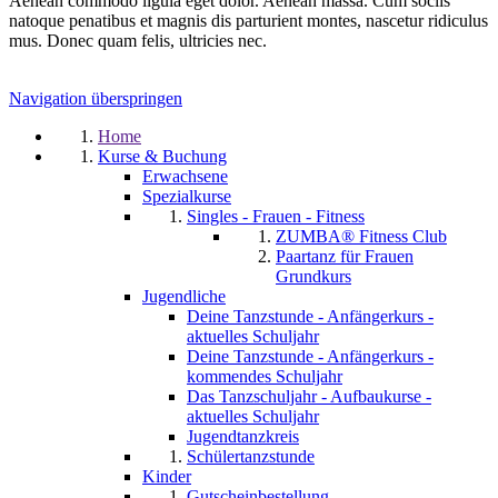
Aenean commodo ligula eget dolor. Aenean massa. Cum sociis
natoque penatibus et magnis dis parturient montes, nascetur ridiculus
mus. Donec quam felis, ultricies nec.
Navigation überspringen
Home
Kurse & Buchung
Erwachsene
Spezialkurse
Singles - Frauen - Fitness
ZUMBA® Fitness Club
Paartanz für Frauen
Grundkurs
Jugendliche
Deine Tanzstunde - Anfängerkurs -
aktuelles Schuljahr
Deine Tanzstunde - Anfängerkurs -
kommendes Schuljahr
Das Tanzschuljahr - Aufbaukurse -
aktuelles Schuljahr
Jugendtanzkreis
Schülertanzstunde
Kinder
Gutscheinbestellung