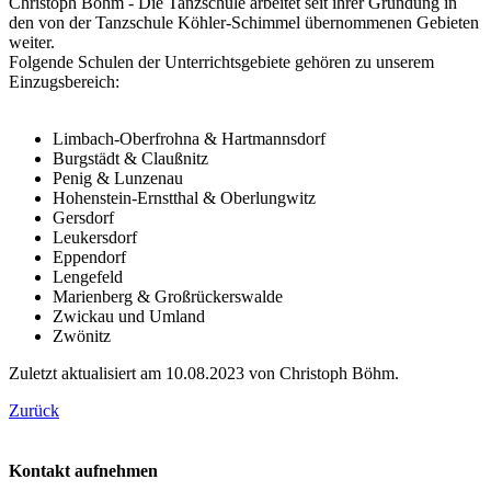
Christoph Böhm - Die Tanzschule arbeitet seit ihrer Gründung in
den von der Tanzschule Köhler-Schimmel übernommenen Gebieten
weiter.
Folgende Schulen der Unterrichtsgebiete gehören zu unserem
Einzugsbereich:
Limbach-Oberfrohna & Hartmannsdorf
Burgstädt & Claußnitz
Penig & Lunzenau
Hohenstein-Ernstthal & Oberlungwitz
Gersdorf
Leukersdorf
Eppendorf
Lengefeld
Marienberg & Großrückerswalde
Zwickau und Umland
Zwönitz
Zuletzt aktualisiert am 10.08.2023 von Christoph Böhm.
Zurück
Kontakt aufnehmen